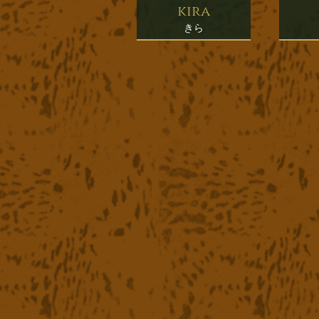
kira
きら