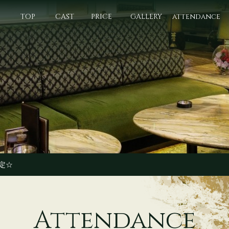
TOP
CAST
PRICE
GALLERY
attendance
予定☆
Attendance