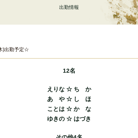
出勤情報
(木)出勤予定☆
12名
えりな ☆ ち か
あ や ☆ し ほ
ことは ☆ か な
ゆきの ☆ はづき
その他4名